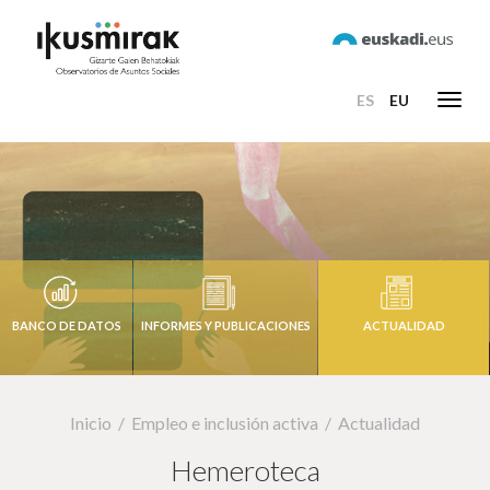
ES
EU
Toggl
navig
BANCO DE DATOS
INFORMES Y PUBLICACIONES
ACTUALIDAD
Inicio
Empleo e inclusión activa
Actualidad
Hemeroteca