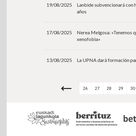
19/08/2025
Lanbide subvencionará con h
años
17/08/2025
Nerea Melgosa: «Tenemos que
xenofobia»
13/08/2025
La UPNA dará formación par
26
27
28
29
30