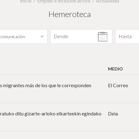
Inicio
Empleo e inclusión activa
Actualidad
Hemeroteca
Filtrar por fecha
Desde
Hasta
MEDIO
 migrantes más de los que le corresponden
El Correo
ratuko ditu gizarte-arloko elkarteekin egindako
Deia