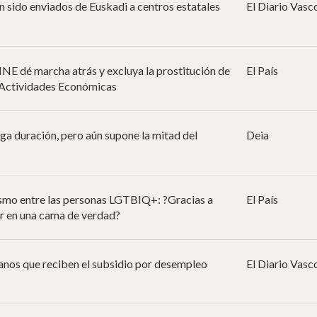
 sido enviados de Euskadi a centros estatales
El Diario Vasc
 INE dé marcha atrás y excluya la prostitución de
El País
e Actividades Económicas
rga duración, pero aún supone la mitad del
Deia
ismo entre las personas LGTBIQ+: ?Gracias a
El País
r en una cama de verdad?
nos que reciben el subsidio por desempleo
El Diario Vasc