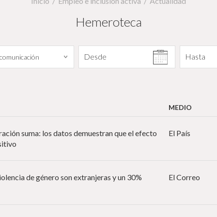
Inicio
Empleo e inclusión activa
Actualidad
Hemeroteca
Filtrar por fecha
Desde
Hasta
MEDIO
gración suma: los datos demuestran que el efecto
El País
itivo
violencia de género son extranjeras y un 30%
El Correo