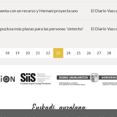
uenta con un recurso y Hernani proyecta uno
El Diario Vasc
ipuzkoa más plazas para las personas 'sintecho'
El Diario Vasc
18
19
20
21
22
23
24
25
26
27
28