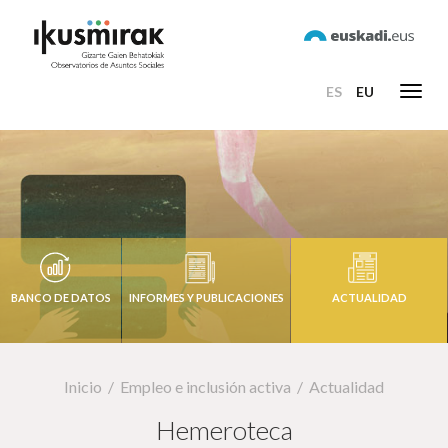
ES
EU
Toggl
navig
BANCO DE DATOS
INFORMES Y PUBLICACIONES
ACTUALIDAD
Inicio
Empleo e inclusión activa
Actualidad
Hemeroteca