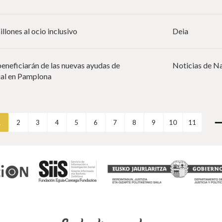
llones al ocio inclusivo
Deia
eneficiarán de las nuevas ayudas de
Noticias de N
cial en Pamplona
1
2
3
4
5
6
7
8
9
10
11