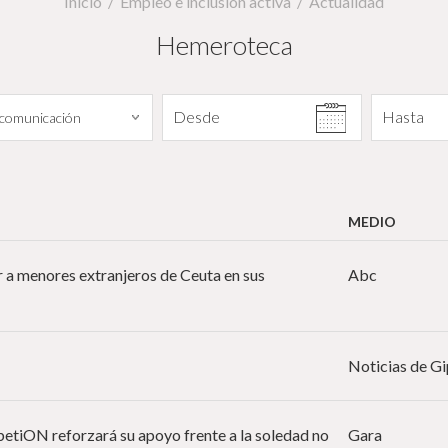
Inicio
Empleo e inclusión activa
Actualidad
Hemeroteca
Filtrar por fecha
Desde
Hasta
MEDIO
r a menores extranjeros de Ceuta en sus
Abc
Noticias de G
a betiON reforzará su apoyo frente a la soledad no
Gara