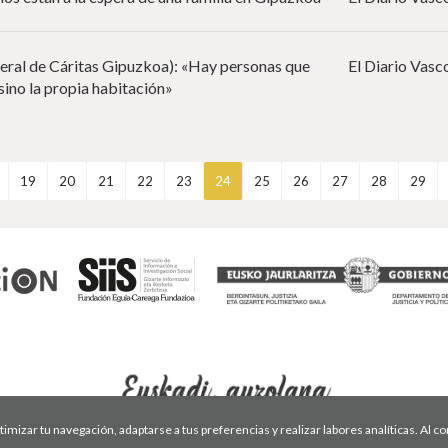
neral de Cáritas Gipuzkoa): «Hay personas que
El Diario Vasc
sino la propia habitación»
19
20
21
22
23
24
25
26
27
28
29
optimizar tu navegación, adaptarse a tus preferencias y realizar labores analíticas. Al