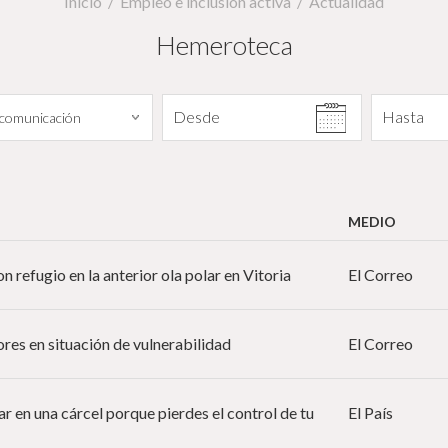
Inicio
Empleo e inclusión activa
Actualidad
Hemeroteca
Filtrar por fecha
Desde
Hasta
MEDIO
n refugio en la anterior ola polar en Vitoria
El Correo
ores en situación de vulnerabilidad
El Correo
tar en una cárcel porque pierdes el control de tu
El País