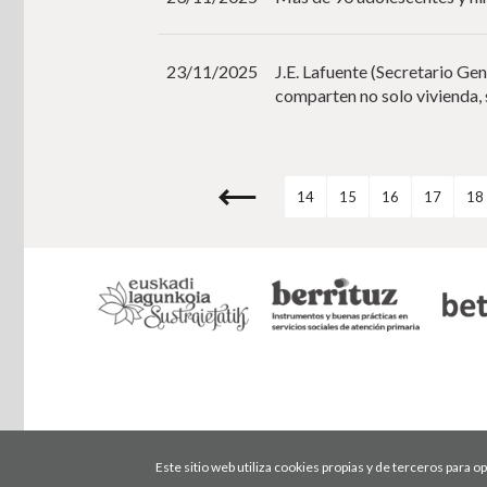
23/11/2025
J.E. Lafuente (Secretario Ge
comparten no solo vivienda, 
14
15
16
17
18
Este sitio web utiliza cookies propias y de terceros para 