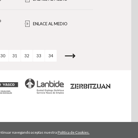
o
ENLACE AL MEDIO
30
31
32
33
34
 continuar navegando aceptas nuestra
Política de Cookies.