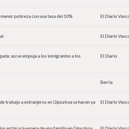
 menor pobreza con una tasa del 10%
El Diario Vasc
al
El Diario Vasc
ada: así se empuja a los inmigrantes a los
El Diario
Berria
de trabajo a extranjeros en Gipuzkoa se hacen ya
El Diario Vasc
os están a la espera de una familia en Gipuzkoa
El Diario Vasc