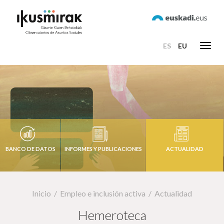
ES
EU
Toggl
navig
BANCO DE DATOS
INFORMES Y PUBLICACIONES
ACTUALIDAD
Inicio
Empleo e inclusión activa
Actualidad
Hemeroteca