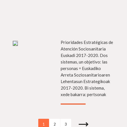
s info
Prioridades Estratégicas de
Más in
Atención Sociosanitaria
Euskadi 2017-2020. Dos
sistemas, un objetivo: las
personas = Euskadiko
Arreta Soziosanitarioaren
Lehentasun Estrategikoak
2017-2020. Bi sistema,
xede bakarra: pertsonak
1
2
3