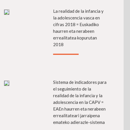
fo
La realidad de la infancia y
Más info
la adolescencia vasca en
cifras 2018 = Euskadiko
haurren eta nerabeen
errealitatea kopurutan
2018
fo
Sistema de indicadores para
Más info
el seguimiento de la
realidad de la infancia y la
adolescencia en la CAPV =
EAEn haurren eta nerabeen
errealitateari jarraipena
emateko adierazle-sistema