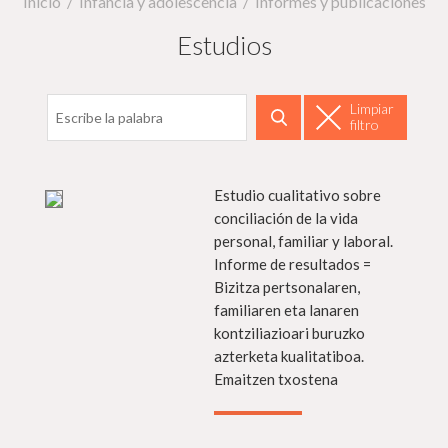
Inicio
Infancia y adolescencia
Informes y publicaciones
Estudios
Filtrar por fecha
Limpiar
filtro
Buscar
s info
Estudio cualitativo sobre
Más in
conciliación de la vida
personal, familiar y laboral.
Informe de resultados =
Bizitza pertsonalaren,
familiaren eta lanaren
kontziliazioari buruzko
azterketa kualitatiboa.
Emaitzen txostena