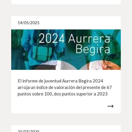
Más i
14/05/2025
El informe de juventud Aurrera Begira 2024
arroja un índice de valoración del presente de 67
puntos sobre 100, dos puntos superior a 2023
Más i
25/03/2025