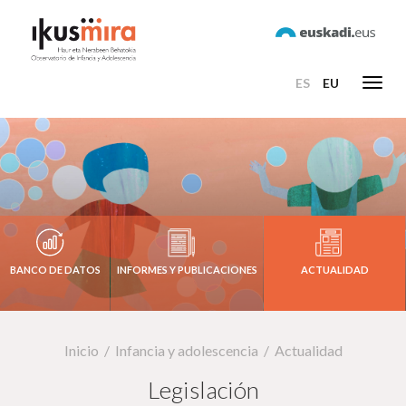
ES
EU
Toggl
navig
BANCO DE DATOS
INFORMES Y PUBLICACIONES
ACTUALIDAD
Inicio
Infancia y adolescencia
Actualidad
Legislación