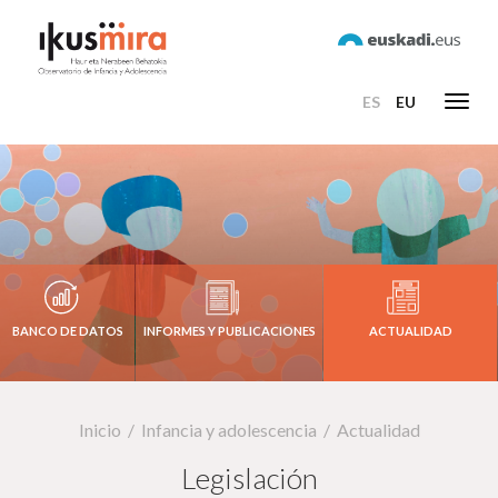
ES
EU
Toggl
navig
BANCO DE DATOS
INFORMES Y PUBLICACIONES
ACTUALIDAD
Inicio
Infancia y adolescencia
Actualidad
Legislación