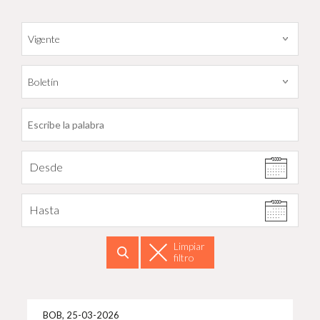
Filtrar por fecha
Desde
Hasta
Limpiar
filtro
Buscar
Más i
BOB, 25-03-2026