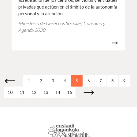
acreditación de los centros, servicios y entidades
privadas que actúen en el ámbito de la autonomía
personal y la atención...
Ministerio de Derechos Sociales, Consumo y
Agenda 2030
1
2
3
4
5
6
7
8
9
10
11
12
13
14
15