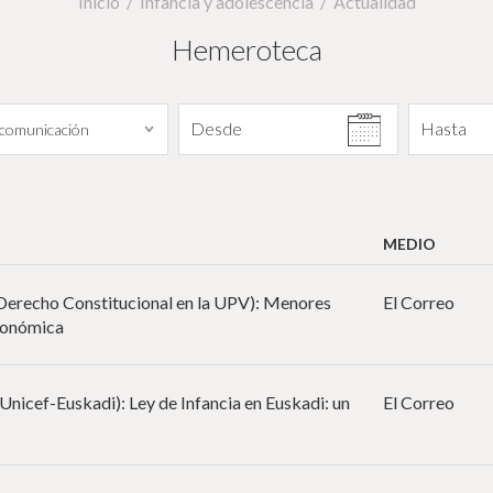
Inicio
Infancia y adolescencia
Actualidad
Hemeroteca
Filtrar por fecha
Desde
Hasta
MEDIO
 Derecho Constitucional en la UPV): Menores
El Correo
tonómica
Unicef-Euskadi): Ley de Infancia en Euskadi: un
El Correo