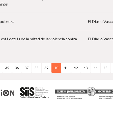
niños
 pobreza
El Diario Vasc
 está detrás de la mitad de la violencia contra
El Diario Vasc
35
36
37
38
39
40
41
42
43
44
45