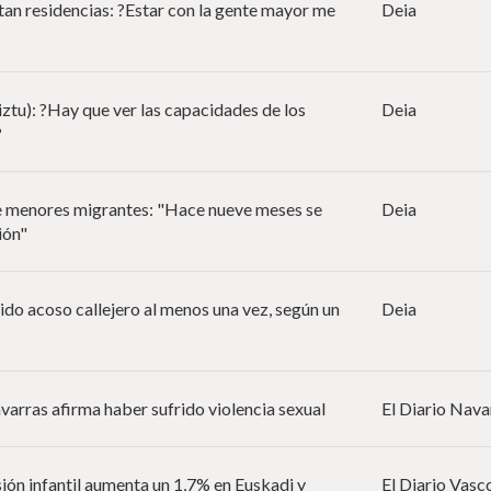
itan residencias: ?Estar con la gente mayor me
Deia
iztu): ?Hay que ver las capacidades de los
Deia
?
e menores migrantes: "Hace nueve meses se
Deia
ión"
rido acoso callejero al menos una vez, según un
Deia
avarras afirma haber sufrido violencia sexual
El Diario Nava
sión infantil aumenta un 1,7% en Euskadi y
El Diario Vasc