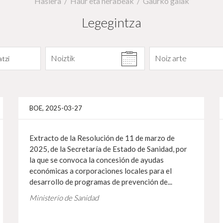
Hasiera
Haur eta nerabeak
Gaurko gaiak
Legegintza
Datarekiko filtratu
Noiztik
Noiz arte
Info gehiago
Info 
BOE, 2025-03-27
Extracto de la Resolución de 11 de marzo de
2025, de la Secretaría de Estado de Sanidad, por
la que se convoca la concesión de ayudas
económicas a corporaciones locales para el
desarrollo de programas de prevención de...
Ministerio de Sanidad