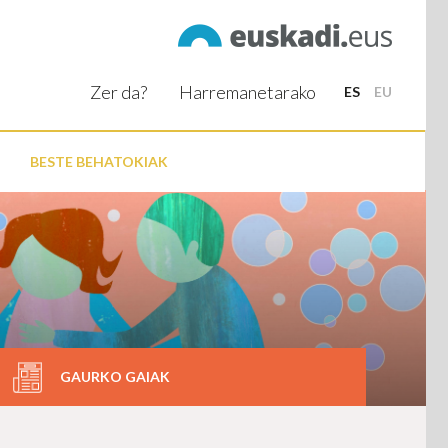
Zer da?
Harremanetarako
ES
EU
BESTE BEHATOKIAK
GAURKO GAIAK