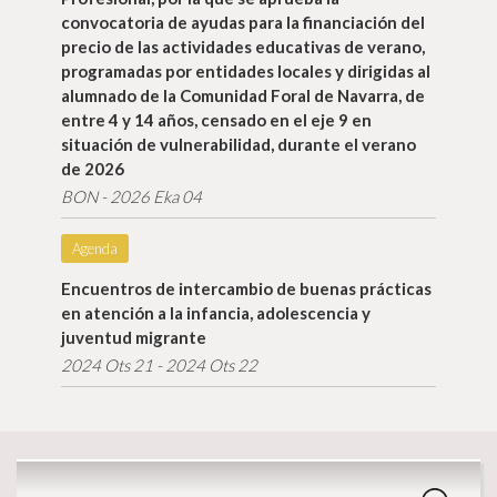
convocatoria de ayudas para la financiación del
precio de las actividades educativas de verano,
programadas por entidades locales y dirigidas al
alumnado de la Comunidad Foral de Navarra, de
entre 4 y 14 años, censado en el eje 9 en
situación de vulnerabilidad, durante el verano
de 2026
BON - 2026 Eka 04
Agenda
Encuentros de intercambio de buenas prácticas
Info gehiago
en atención a la infancia, adolescencia y
juventud migrante
2024 Ots 21 - 2024 Ots 22
Dokumentazio gunea
Bilatzailea