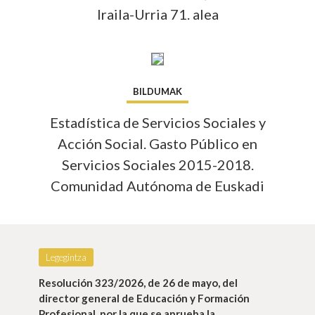
Iraila-Urria 71. alea
Info 
BILDUMAK
Estadística de Servicios Sociales y
Acción Social. Gasto Público en
Servicios Sociales 2015-2018.
Comunidad Autónoma de Euskadi
Legegintza
Gaurko gaiak
Resolución 323/2026, de 26 de mayo, del
Info gehiago
director general de Educación y Formación
Profesional, por la que se aprueba la