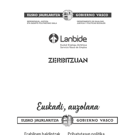
Erabilpen baldintzak
Pribatutasun politika