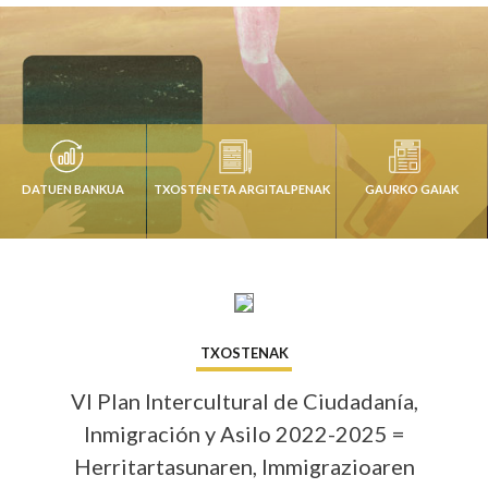
DATUEN BANKUA
TXOSTEN ETA ARGITALPENAK
GAURKO GAIAK
Txosten eta argitalpenak
Info 
TXOSTENAK
VI Plan Intercultural de Ciudadanía,
Inmigración y Asilo 2022-2025 =
Herritartasunaren, Immigrazioaren