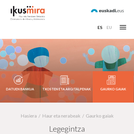
ES
EU
Toggl
navig
DATUEN BANKUA
TXOSTEN ETA ARGITALPENAK
GAURKO GAIAK
Hasiera
Haur eta nerabeak
Gaurko gaiak
Legegintza