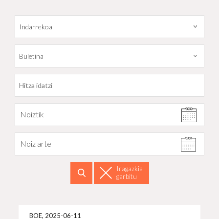
Datarekiko filtratu
Noiztik
Noiz arte
Iragazkia
garbitu
Bilatu
Info 
BOE, 2025-06-11