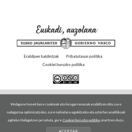
Erabilpen baldintzak
Pribatutasun politika
Cookiei buruzko politika
Webgune honek bere cookieak eta hirugarrenenak erabiltzen ditu zure
nabigazioa optimizatzeko, zure nahietara egokitzeko eta azterlan analitikoak
egiteko.Nabigatzen jarraituta, gure
Cookiei buruzko politika
onartzen duzu.
ACEPTAR