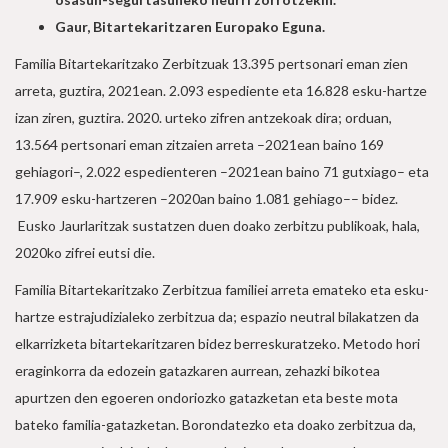
Gaur, Bitartekaritzaren Europako Eguna.
Familia Bitartekaritzako Zerbitzuak 13.395 pertsonari eman zien
arreta, guztira, 2021ean. 2.093 espediente eta 16.828 esku-hartze
izan ziren, guztira. 2020. urteko zifren antzekoak dira; orduan,
13.564 pertsonari eman zitzaien arreta –2021ean baino 169
gehiagori–, 2.022 espedienteren –2021ean baino 71 gutxiago– eta
17.909 esku-hartzeren –2020an baino 1.081 gehiago–– bidez.
Eusko Jaurlaritzak sustatzen duen doako zerbitzu publikoak, hala,
2020ko zifrei eutsi die.
Familia Bitartekaritzako Zerbitzua familiei arreta emateko eta esku-
hartze estrajudizialeko zerbitzua da; espazio neutral bilakatzen da
elkarrizketa bitartekaritzaren bidez berreskuratzeko. Metodo hori
eraginkorra da edozein gatazkaren aurrean, zehazki bikotea
apurtzen den egoeren ondoriozko gatazketan eta beste mota
bateko familia-gatazketan. Borondatezko eta doako zerbitzua da,