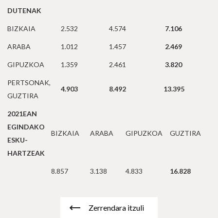
DUTENAK
BIZKAIA
2.532
4.574
7.106
ARABA
1.012
1.457
2.469
GIPUZKOA
1.359
2.461
3.820
PERTSONAK,
4.903
8.492
13.395
GUZTIRA
2021EAN
EGINDAKO
BIZKAIA
ARABA
GIPUZKOA
GUZTIRA
ESKU-
HARTZEAK
8.857
3.138
4.833
16.828
Zerrendara itzuli