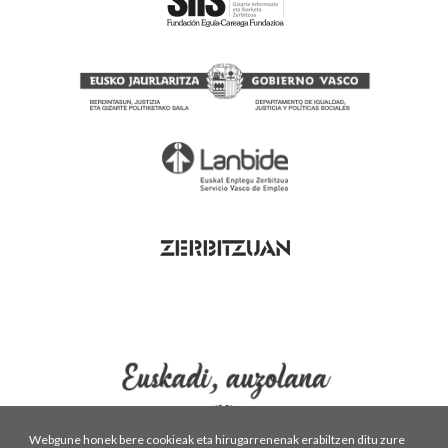
Webgune honek bere cookieak eta hirugarrenenak erabiltzen ditu zure