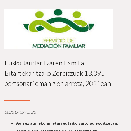
Eusko Jaurlaritzaren Familia
Bitartekaritzako Zerbitzuak 13.395
pertsonari eman zien arreta, 2021ean
2022 Urtarrila 22
Aurrez aurreko arretari eutsiko zaio, lau egoitzetan,
osasun-segurtasuneko neurri zorrotzekin.