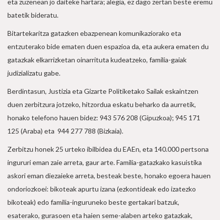
eta zuzenean jo daiteke hartara; alegia, ez dago zertan beste eremu
batetik bideratu.
Bitartekaritza gatazken ebazpenean komunikaziorako eta
entzuterako bide ematen duen espazioa da, eta aukera ematen du
gatazkak elkarrizketan oinarrituta kudeatzeko, familia-gaiak
judizializatu gabe.
Berdintasun, Justizia eta Gizarte Politiketako Sailak eskaintzen
duen zerbitzura jotzeko, hitzordua eskatu beharko da aurretik,
honako telefono hauen bidez: 943 576 208 (Gipuzkoa); 945 171
125 (Araba) eta 944 277 788 (Bizkaia).
Zerbitzu honek 25 urteko ibilbidea du EAEn, eta 140.000 pertsona
ingururi eman zaie arreta, gaur arte. Familia-gatazkako kasuistika
askori eman diezaieke arreta, besteak beste, honako egoera hauen
ondoriozkoei: bikoteak apurtu izana (ezkontideak edo izatezko
bikoteak) edo familia-inguruneko beste gertakari batzuk,
esaterako, gurasoen eta haien seme-alaben arteko gatazkak,