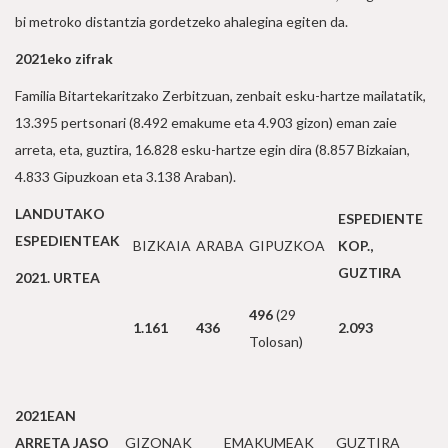
bi metroko distantzia gordetzeko ahalegina egiten da.
2021eko zifrak
Familia Bitartekaritzako Zerbitzuan, zenbait esku-hartze mailatatik,
13.395 pertsonari (8.492 emakume eta 4.903 gizon) eman zaie
arreta, eta, guztira, 16.828 esku-hartze egin dira (8.857 Bizkaian,
4.833 Gipuzkoan eta 3.138 Araban).
LANDUTAKO
ESPEDIENTE
ESPEDIENTEAK
BIZKAIA
ARABA
GIPUZKOA
KOP.,
GUZTIRA
2021. URTEA
496
(29
1.161
436
2.093
Tolosan)
2021EAN
ARRETA JASO
GIZONAK
EMAKUMEAK
GUZTIRA