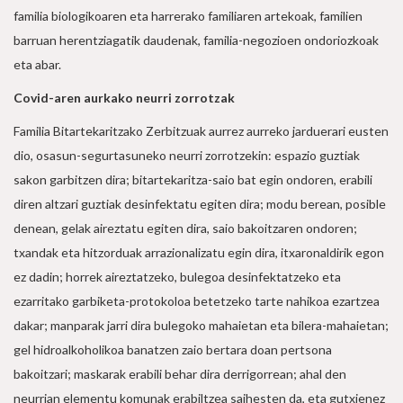
familia biologikoaren eta harrerako familiaren artekoak, familien
barruan herentziagatik daudenak, familia-negozioen ondoriozkoak
eta abar.
Covid-aren aurkako neurri zorrotzak
Familia Bitartekaritzako Zerbitzuak aurrez aurreko jarduerari eusten
dio, osasun-segurtasuneko neurri zorrotzekin: espazio guztiak
sakon garbitzen dira; bitartekaritza-saio bat egin ondoren, erabili
diren altzari guztiak desinfektatu egiten dira; modu berean, posible
denean, gelak aireztatu egiten dira, saio bakoitzaren ondoren;
txandak eta hitzorduak arrazionalizatu egin dira, itxaronaldirik egon
ez dadin; horrek aireztatzeko, bulegoa desinfektatzeko eta
ezarritako garbiketa-protokoloa betetzeko tarte nahikoa ezartzea
dakar; manparak jarri dira bulegoko mahaietan eta bilera-mahaietan;
gel hidroalkoholikoa banatzen zaio bertara doan pertsona
bakoitzari; maskarak erabili behar dira derrigorrean; ahal den
neurrian elementu komunak erabiltzea saihesten da, eta gutxienez