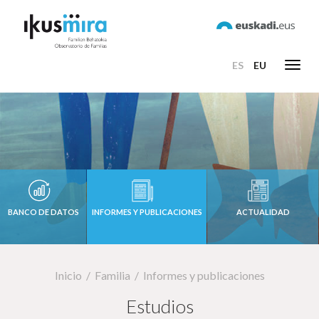
ES
EU
Toggl
navig
BANCO DE DATOS
INFORMES Y PUBLICACIONES
ACTUALIDAD
Inicio
Familia
Informes y publicaciones
Estudios