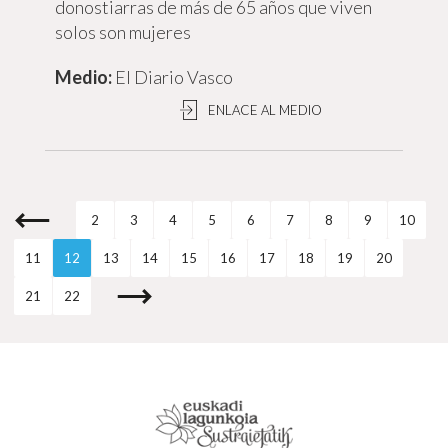
donostiarras de más de 65 años que viven
solos son mujeres
El Diario Vasco
ENLACE AL MEDIO
2
3
4
5
6
7
8
9
10
11
12
13
14
15
16
17
18
19
20
21
22