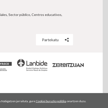
ales, Sector público, Centros educativos,
Partekatu
.Nabigatzen jarraituta, gure
Cookiei buruzko politika
onartzen duzu.