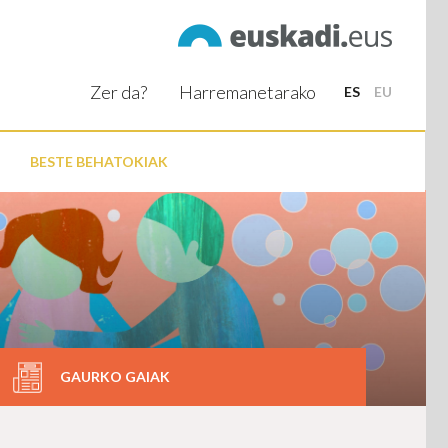
Zer da?
Harremanetarako
ES
EU
BESTE BEHATOKIAK
GAURKO GAIAK