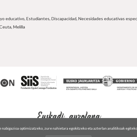
yo educativo, Estudiantes, Discapacidad, Necesidades educativas especi
Ceuta, Melilla
abigazioa optimizatzeko, zure nahietara egokitzeko eta azterlan analitikoak egiteko