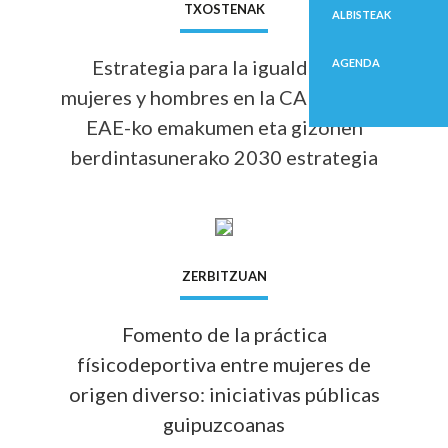
Info 
TXOSTENAK
ALBISTEAK
Estrategia para la igualdad de
AGENDA
mujeres y hombres en la CAE 2030 =
EAE-ko emakumen eta gizonen
berdintasunerako 2030 estrategia
Info 
ZERBITZUAN
Fomento de la práctica
físicodeportiva entre mujeres de
origen diverso: iniciativas públicas
guipuzcoanas