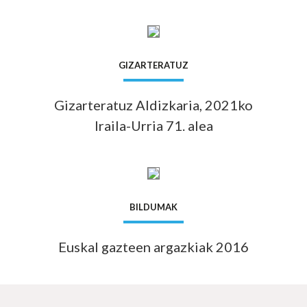
Info 
GIZARTERATUZ
Gizarteratuz Aldizkaria, 2021ko
Iraila-Urria 71. alea
Info 
BILDUMAK
Euskal gazteen argazkiak 2016