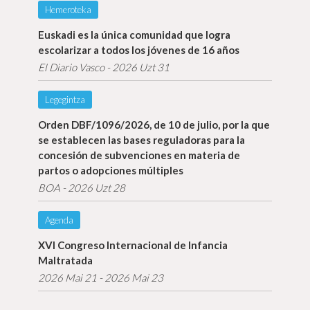
Hemeroteka
Gaurko gaiak
Euskadi es la única comunidad que logra
Info gehiago
escolarizar a todos los jóvenes de 16 años
El Diario Vasco - 2026 Uzt 31
Legegintza
Orden DBF/1096/2026, de 10 de julio, por la que
Info gehiago
se establecen las bases reguladoras para la
concesión de subvenciones en materia de
partos o adopciones múltiples
BOA - 2026 Uzt 28
Agenda
XVI Congreso Internacional de Infancia
Info gehiago
Maltratada
2026 Mai 21 - 2026 Mai 23