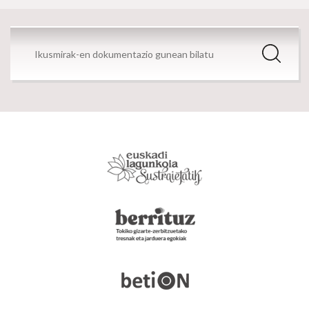
Dokumentazio gunea
Bilatzailea
Bilatu