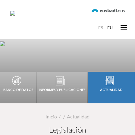
ES
EU
Toggl
navig
BANCO DE DATOS
INFORMES Y PUBLICACIONES
ACTUALIDAD
Inicio
Actualidad
Legislación