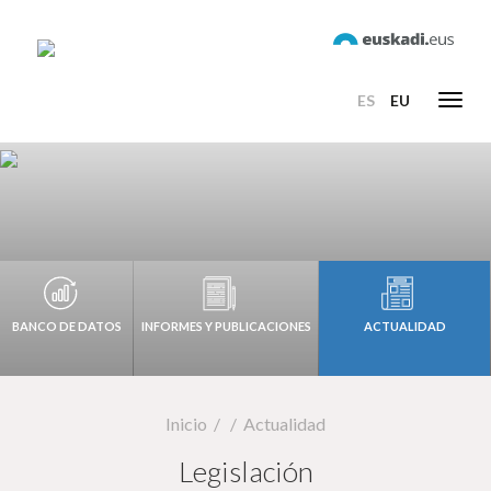
ES
EU
Toggl
navig
BANCO DE DATOS
INFORMES Y PUBLICACIONES
ACTUALIDAD
Inicio
Actualidad
Legislación