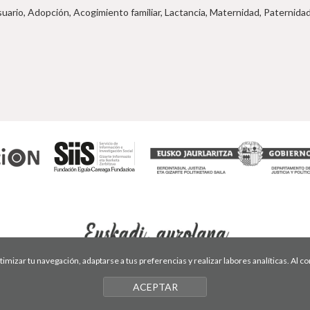
uario, Adopción, Acogimiento familiar, Lactancia, Maternidad, Paternida
optimizar tu navegación, adaptarse a tus preferencias y realizar labores analíticas. Al
ACEPTAR